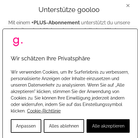
immer ein Teil von gooloo gewesen - indem wir stets
×
transparent aufgezeigt haben, wie wir an das vorgestellte
Unterstütze gooloo
Produkt gekommen sind - ob durch eine Marke
bereitgestellt oder selbst gekauft. Hierfür finden Nutzer
Mit einem
+PLUS-Abonnement
unterstützt du unsere
seit 2018 im unteren Abschnitt aller Beiträge auch den
Arbeit und erhältst gooloo komplett ohne Werbung.
Extrabutton "Wichtige Hinweise", in dem wir klar
darstellen, ob wir das Produkt selbst gekauft haben oder
uns bereitgestellt wurde.
Jetzt +PLUS abonnieren
Wir schätzen Ihre Privatsphäre
Als wir gooloo gegründet haben, waren fast
ausschließlich Produkte aus den Drogerien bei uns zu
Wir verwenden Cookies, um Ihr Surferlebnis zu verbessern,
Oder registriere dich mit einem kostenlosen Konto, um gooloo
finden. Heute testen wir ein riesiges Spektrum an
personalisierte Anzeigen oder Inhalte einzusetzen und
weiter mit Werbung zu nutzen. So kannst Du z.B. einfacher
unseren Datenverkehr zu analysieren. Wenn Sie auf „Alle
Produkten. Deshalb schauen wir uns auch
Naturkosmetik
,
kommentieren oder an Gewinnspielen teilnehmen.
akzeptieren" klicken, stimmen Sie der Anwendung von
Self-Made und Indie-Brands, sowie natürlich
vegane
Cookies zu. Sie können Ihre Einwilligung jederzeit ändern
Kostenlos registrieren
Kosmetik
an.
oder widerrufen, indem Sie auf das Einstellungssymbol
klicken.
Cookie-Richtlinie
Mit
Google
anmelden
Anpassen
Alles ablehnen
Alle akzeptieren