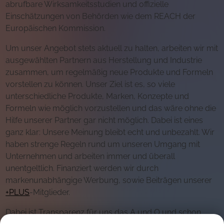
abrufbare Wirksamkeitsstudien und offizielle
Einschätzungen von Behörden wie dem REACH der
Europäischen Kommission.
Um unser Angebot stets aktuell zu halten, arbeiten wir mit
ausgewählten Partnern aus Herstellung und Industrie
zusammen, um regelmäßig neue Produkte und Formeln
vorstellen zu können. Unser Ziel ist es, so viele
unterschiedliche Produkte, Marken, Konzepte und
Formeln wie möglich vorzustellen und das wäre ohne die
Hilfe unserer Partner gar nicht möglich. Dabei ist eines
ganz klar: Unsere Meinung bleibt echt und unbezahlt. Wir
haben strenge Regeln rund um unseren Umgang mit
Unternehmen und arbeiten immer und überall
unentgeltlich. Finanziert werden wir durch
markenunabhängige Werbung, sowie Beiträgen unserer
+PLUS
-Mitglieder.
Dabei ist Transparenz für uns das A und O und schon