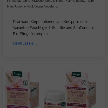
Mineralöle
,
Ohne Parabene
,
Ohne Silikone
,
Pharma Beauty
,
Reife
Haut
,
Unreine Haut
,
Vegan
,
Vegetarisch
Drei neue Körperlotionen von Kneipp in den
Varianten Feuchtigkeit, Sensitiv und Straffend mit
Bio-Pflegeölkomplex.
MEHR LESEN...