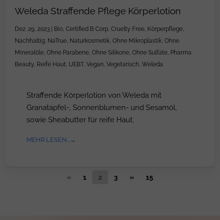
Weleda Straffende Pflege Körperlotion
Dez. 29, 2023
|
Bio
,
Certified B Corp
,
Cruelty Free
,
Körperpflege
,
Nachhaltig
,
NaTrue
,
Naturkosmetik
,
Ohne Mikroplastik
,
Ohne
Mineralöle
,
Ohne Parabene
,
Ohne Silikone
,
Ohne Sulfate
,
Pharma
Beauty
,
Reife Haut
,
UEBT
,
Vegan
,
Vegetarisch
,
Weleda
Straffende Körperlotion von Weleda mit
Granatapfel-, Sonnenblumen- und Sesamöl,
sowie Sheabutter für reife Haut.
MEHR LESEN...
«
1
2
3
»
15