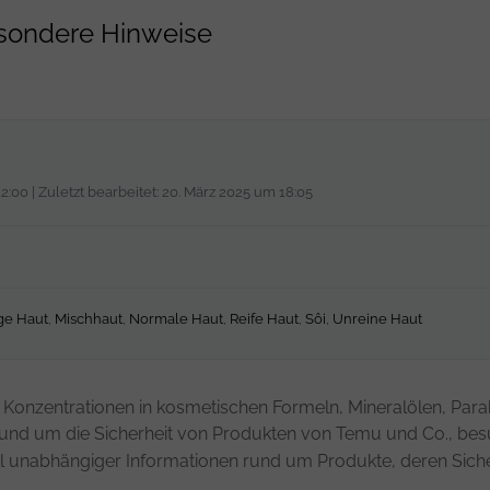
sondere Hinweise
2:00 | Zuletzt bearbeitet: 20. März 2025 um 18:05
ige Haut
,
Mischhaut
,
Normale Haut
,
Reife Haut
,
Sôi
,
Unreine Haut
Konzentrationen in kosmetischen Formeln, Mineralölen, Para
rund um die Sicherheit von Produkten von Temu und Co., besu
zahl unabhängiger Informationen rund um Produkte, deren Sich