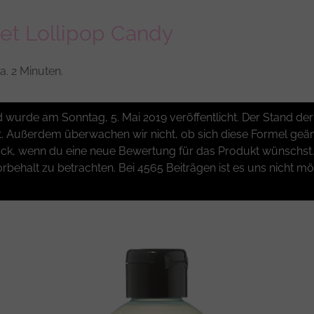
t Lollipop Candy
a. 2 Minuten.
und wurde am Sonntag, 5. Mai 2019 veröffentlicht. Der Stand 
t. Außerdem überwachen wir nicht, ob sich diese Formel geänd
k, wenn du eine neue Bewertung für das Produkt wünschst. W
rbehalt zu betrachten. Bei 4565 Beiträgen ist es uns nicht mö