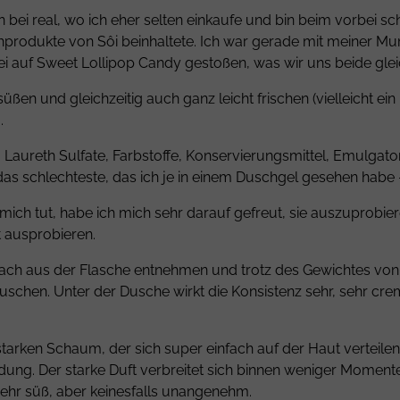
 bei real, wo ich eher selten einkaufe und bin beim vorbei s
schprodukte von Sôi beinhaltete. Ich war gerade mit meiner
i auf Sweet Lollipop Candy gestoßen, was wir uns beide glei
en und gleichzeitig auch ganz leicht frischen (vielleicht ein 
.
Laureth Sulfate
, Farbstoffe, Konservierungsmittel, Emulgator
 das schlechteste, das ich je in einem Duschgel gesehen habe
mich tut, habe ich mich sehr darauf gefreut, sie auszuprobie
t ausprobieren.
infach aus der Flasche entnehmen und trotz des Gewichtes von
duschen. Unter der Dusche wirkt die Konsistenz sehr, sehr cr
tarken Schaum, der sich super einfach auf der Haut verteilen
ndung. Der starke Duft verbreitet sich binnen weniger Mome
sehr süß, aber keinesfalls unangenehm.