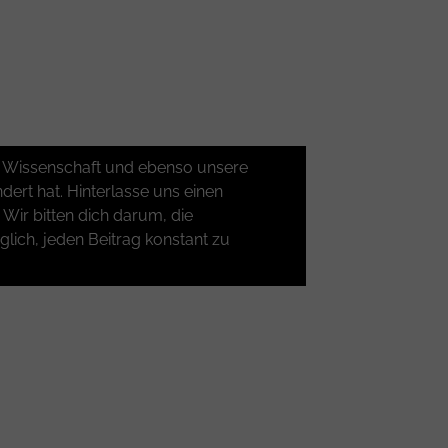
der Wissenschaft und ebenso unsere
ert hat. Hinterlasse uns einen
ir bitten dich darum, die
glich, jeden Beitrag konstant zu