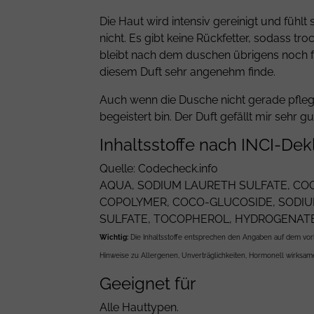
Die Haut wird intensiv gereinigt und fühlt
nicht. Es gibt keine Rückfetter, sodass tr
bleibt nach dem duschen übrigens noch f
diesem Duft sehr angenehm finde.
Auch wenn die Dusche nicht gerade pflegt, 
begeistert bin. Der Duft gefällt mir sehr 
Inhaltsstoffe nach INCI-Dek
Quelle: Codecheck.info
AQUA
,
SODIUM LAURETH SULFATE
,
COC
COPOLYMER
,
COCO-GLUCOSIDE
,
SODIU
SULFATE
,
TOCOPHEROL
,
HYDROGENATE
Wichtig:
Die Inhaltsstoffe entsprechen den Angaben auf dem vorl
Hinweise zu Allergenen, Unverträglichkeiten, Hormonell wirksamen
Geeignet für
Alle Hauttypen.