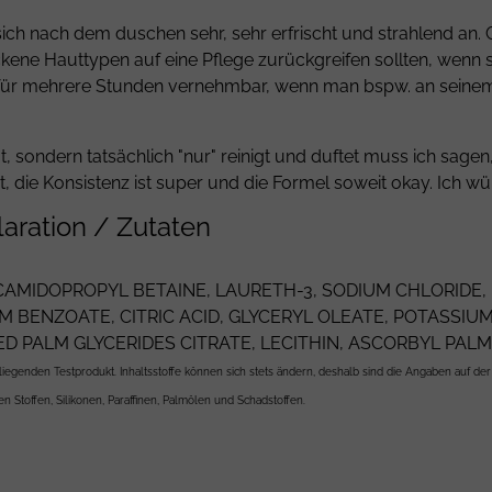
 sich nach dem duschen sehr, sehr erfrischt und strahlend an.
ockene Hauttypen auf eine Pflege zurückgreifen sollten, wenn 
ür mehrere Stunden vernehmbar, wenn man bspw. an seinem A
sondern tatsächlich "nur" reinigt und duftet muss ich sagen, 
gut, die Konsistenz ist super und die Formel soweit okay. Ich 
laration / Zutaten
AMIDOPROPYL BETAINE
, LAURETH-3,
SODIUM CHLORIDE
,
M BENZOATE
,
CITRIC ACID
,
GLYCERYL OLEATE
,
POTASSIUM
D PALM GLYCERIDES CITRATE
,
LECITHIN
,
ASCORBYL PALM
iegenden Testprodukt. Inhaltsstoffe können sich stets ändern, deshalb sind die Angaben auf d
 Stoffen, Silikonen, Paraffinen, Palmölen und Schadstoffen.