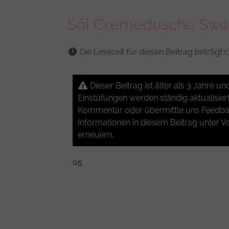
Sôi Cremedusche Swee
Die Lesezeit für diesen Beitrag beträgt c
Dieser Beitrag ist älter als 3 Jahre 
Einstufungen werden ständig aktualisier
Kommentar oder übermittle uns Feedbac
Informationen in diesem Beitrag unter Vo
erneuern.
05