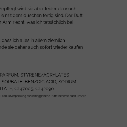
 Gepflegt wird sie aber leider dennoch
sie mit dem duschen fertig sind. Der Duft
rm riecht, was ich tatsächlich bei
dass ich alles in allem ziemlich
würde sie daher auch sofort wieder kaufen.
PARFUM
,
STYRENE/ACRYLATES
 SORBATE
,
BENZOIC ACID
,
SODIUM
ITATE
,
CI 47005
,
CI 42090
.
er Produktverpackung ausschlaggebend. Bitte beachte auch unsere