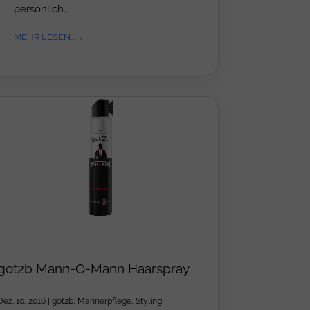
persönlich...
MEHR LESEN...
got2b Mann-O-Mann Haarspray
Dez. 10, 2016
|
got2b
,
Männerpflege
,
Styling