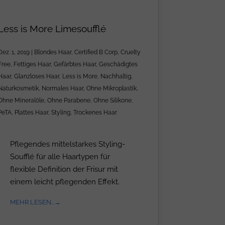
Less is More Limesoufflé
Dez. 1, 2019
|
Blondes Haar
,
Certified B Corp
,
Cruelty
Free
,
Fettiges Haar
,
Gefärbtes Haar
,
Geschädigtes
Haar
,
Glanzloses Haar
,
Less is More
,
Nachhaltig
,
Naturkosmetik
,
Normales Haar
,
Ohne Mikroplastik
,
Ohne Mineralöle
,
Ohne Parabene
,
Ohne Silikone
,
PeTA
,
Plattes Haar
,
Styling
,
Trockenes Haar
Pflegendes mittelstarkes Styling-
Soufflé für alle Haartypen für
flexible Definition der Frisur mit
einem leicht pflegenden Effekt.
MEHR LESEN...