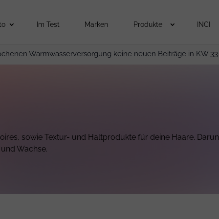
to
Im Test
Marken
Produkte
INCI
ochenen Warmwasserversorgung keine neuen Beiträge in KW 33
soires, sowie Textur- und Haltprodukte für deine Haare. Darun
e und Wachse.