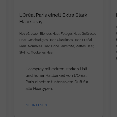
L’Oréal Paris elnett Extra Stark
Haarspray
s
Nov. 16, 2020
|
Blondes Haar
,
Fettiges Haar
,
Gefärbtes
Haar
,
Geschädigtes Haar
,
Glanzloses Haar
,
L'Oréal
Paris
,
Normales Haar
,
Ohne Farbstoffe
,
Plattes Haar
,
Styling
,
Trockenes Haar
Haarspray mit extrem starken Halt
und hoher Haltbarkeit von L'Oréal
Paris elnett mit intensivem Duft für
alle Haartypen.
MEHR LESEN...