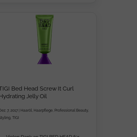
TIGI Bed Head Screw It Curl
Hydrating Jelly Oil
Dez. 7, 2017
|
Haaröl
,
Haarpflege
,
Professional Beauty
,
Styling
,
TIGI
Vielen Dank an TIGI BED HEAD für