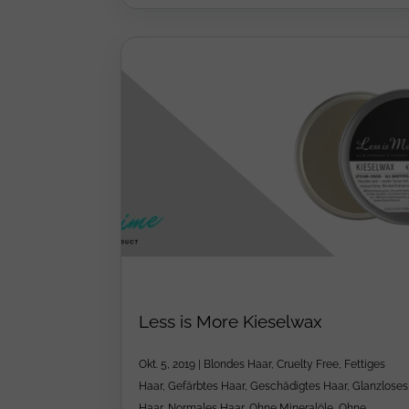
Less is More Kieselwax
Okt. 5, 2019
|
Blondes Haar
,
Cruelty Free
,
Fettiges
Haar
,
Gefärbtes Haar
,
Geschädigtes Haar
,
Glanzloses
Haar
,
Normales Haar
,
Ohne Mineralöle
,
Ohne