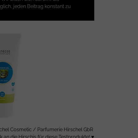
glich, jeden Beitrag konstant zu
schel Cosmetic / Parfumerie Hirschel GbR
k an die Hirschis für diese Testprodukte! ♥