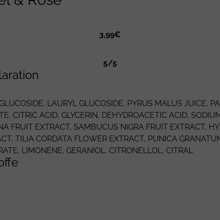
3,99€
5/5
laration
GLUCOSIDE
,
LAURYL GLUCOSIDE
,
PYRUS MALUS
JUICE,
P
TE
,
CITRIC ACID
,
GLYCERIN
,
DEHYDROACETIC ACID
,
SODIUM
NA
FRUIT EXTRACT,
SAMBUCUS NIGRA
FRUIT EXTRACT,
HY
ACT, TILIA CORDATA FLOWER EXTRACT,
PUNICA GRANATU
RATE
,
LIMONENE
,
GERANIOL
,
CITRONELLOL
, CITRAL
offe