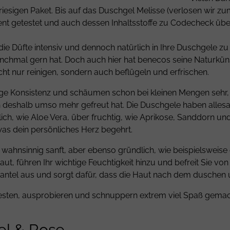
esigen Paket. Bis auf das Duschgel Melisse (verlosen wir zu
 getestet und auch dessen Inhaltsstoffe zu Codecheck übe
e Düfte intensiv und dennoch natürlich in Ihre Duschgele zu 
manchmal gern hat. Doch auch hier hat benecos seine Naturkün
ht nur reinigen, sondern auch beflügeln und erfrischen.
ge Konsistenz und schäumen schon bei kleinen Mengen sehr, s
eshalb umso mehr gefreut hat. Die Duschgele haben allesam
ich, wie Aloe Vera, über fruchtig, wie Aprikose, Sanddorn un
was dein persönliches Herz begehrt.
wahnsinnig sanft, aber ebenso gründlich, wie beispielsweise
ut, führen Ihr wichtige Feuchtigkeit hinzu und befreit Sie v
mantel aus und sorgt dafür, dass die Haut nach dem duschen u
testen, ausprobieren und schnuppern extrem viel Spaß gema
el & Rose