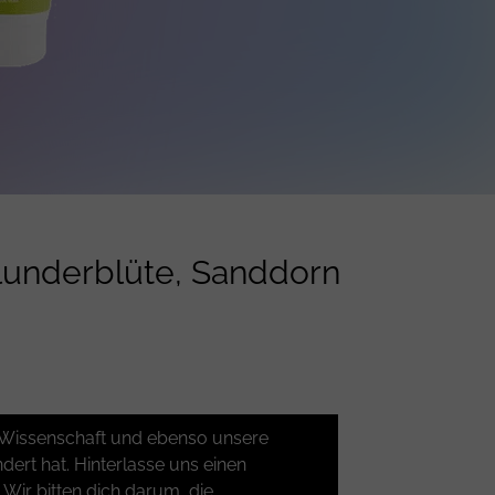
lunderblüte, Sanddorn
er Wissenschaft und ebenso unsere
ert hat. Hinterlasse uns einen
ir bitten dich darum, die