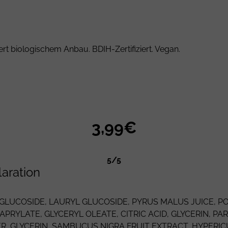
rt biologischem Anbau. BDIH-Zertifiziert. Vegan.
3,99€
5/5
laration
GLUCOSIDE
,
LAURYL GLUCOSIDE
,
PYRUS MALUS
JUICE,
PO
CAPRYLATE,
GLYCERYL OLEATE
,
CITRIC ACID
,
GLYCERIN
,
PA
R,
GLYCERIN
,
SAMBUCUS NIGRA
FRUIT EXTRACT,
HYPERI