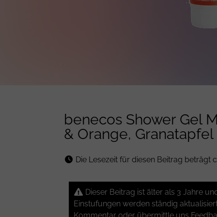
benecos Shower Gel Me
& Orange, Granatapfel
Die Lesezeit für diesen Beitrag beträgt c
Dieser Beitrag ist älter als 3 Jahre 
Einstufungen werden ständig aktualisier
Kommentar oder übermittle uns Feedbac