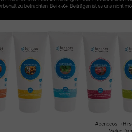
rbehalt zu betrachten. Bei 4565 Beiträgen ist es uns nicht mö
#benecos | +Hir
Vielen Dan