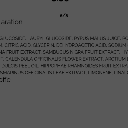
5/5
laration
GLUCOSIDE
,
LAURYL GLUCOSIDE
,
PYRUS MALUS
JUICE,
PO
M
,
CITRIC ACID
,
GLYCERIN
,
DEHYDROACETIC ACID
,
SODIUM 
NA
FRUIT EXTRACT,
SAMBUCUS NIGRA
FRUIT EXTRACT,
HY
T,
CALENDULA OFFICINALIS
FLOWER EXTRACT, ARCTIUM L
 DULCIS
PEEL OIL,
HIPPOPHAE RHAMNOIDES
FRUIT EXTRA
SMARINUS OFFICINALIS
LEAF EXTRACT,
LIMONENE
,
LINAL
offe