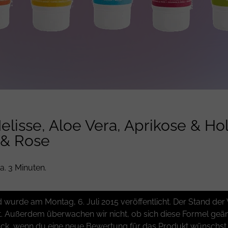
lisse, Aloe Vera, Aprikose & Ho
 & Rose
a. 3 Minuten.
und wurde am Montag, 6. Juli 2015 veröffentlicht. Der Stand d
t. Außerdem überwachen wir nicht, ob sich diese Formel geänd
k, wenn du eine neue Bewertung für das Produkt wünschst. W