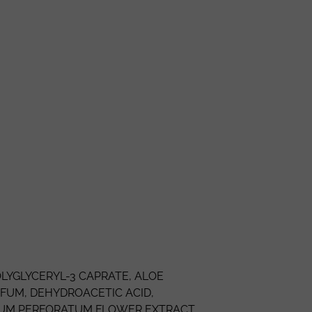
LYGLYCERYL-3 CAPRATE
,
ALOE
RFUM
,
DEHYDROACETIC ACID
,
CUM PERFORATUM
FLOWER EXTRACT,