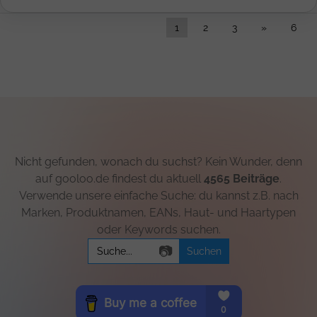
1
2
3
»
6
Nicht gefunden, wonach du suchst? Kein Wunder, denn
auf gooloo.de findest du aktuell
4565 Beiträge
.
Verwende unsere einfache Suche: du kannst z.B. nach
Marken, Produktnamen, EANs, Haut- und Haartypen
oder Keywords suchen.
Search
📷
for: