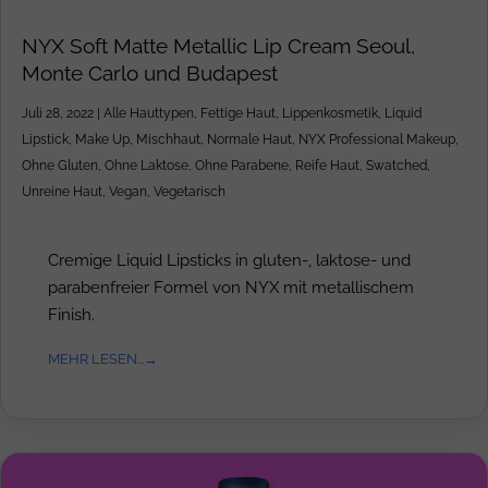
NYX Soft Matte Metallic Lip Cream Seoul,
Monte Carlo und Budapest
Juli 28, 2022
|
Alle Hauttypen
,
Fettige Haut
,
Lippenkosmetik
,
Liquid
Lipstick
,
Make Up
,
Mischhaut
,
Normale Haut
,
NYX Professional Makeup
,
Ohne Gluten
,
Ohne Laktose
,
Ohne Parabene
,
Reife Haut
,
Swatched
,
Unreine Haut
,
Vegan
,
Vegetarisch
Cremige Liquid Lipsticks in gluten-, laktose- und
parabenfreier Formel von NYX mit metallischem
Finish.
MEHR LESEN...