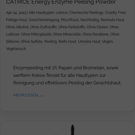
CATRICE Energy Enzyme Peeling Powder
Apr. 24, 2023
|
Alle Hauttypen
,
catrice
,
Chemische Peelings
,
Cruelty Free
,
Fettige Haut
,
Gesichtsreinigung
,
Mischhaut
,
Nachhaltig
,
Normale Haut
,
Ohne Alkohol
,
Ohne Duftstoffe
,
Ohne Farbstoffe
,
Ohne Gluten
,
Ohne
Laktose
,
Ohne Mikroplastik
,
Ohne Mineralöle
,
Ohne Parabene
,
Ohne
Silikone
,
Ohne Sulfate
,
Peeling
,
Reife Haut
,
Unreine Haut
,
Vegan
,
Vegetarisch
Enzympeeling mit 1% Papain und Bromelain, sowie
sanftem Kokos-Tensid für alle Hauttypen zur
Reinigung und effektivem Peeling der Gesichtshaut.
MEHR LESEN...