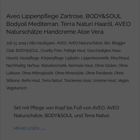
Aveo Lippenpflege Zartrose, BODY&SOUL
Bodyoil Mediterran, Terra Naturi Haaröl, AVEO
Naturschätze Handcreme Aloe Vera
Juli 13, 2019
|
Alle Hauttypen
,
AVEO
,
AVEO Naturschätze
,
Bio
,
Blogger
Club
,
BODY&SOUL
,
Cruelty Free
,
Fettige Haut
,
Geschädigtes Haar
,
Haaröl
,
Haarpflege
,
Körperpflege
,
Lipbalm
,
Lippenkosmetik
,
Mischhaut
,
Nachhaltig
,
NaTrue
,
Naturkosmetik
,
Normale Haut
,
Ohne Gluten
,
Ohne
Laktose
,
Ohne Mikroplastik
,
Ohne Mineralöle
,
Ohne Parabene
,
Ohne
Silikone
,
Reife Haut
,
Terra Naturi
,
Trockenes Haar
,
Unreine Haut
,
Vegan
,
Vegetarisch
Set mit Pflege von Kopf bis Fuß von AVEO, AVEO
Naturschätze, BODY&SOUL und Terra Naturi.
MEHR LESEN...