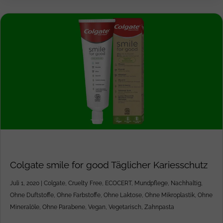
Colgate smile for good Täglicher Kariesschutz
Juli 1, 2020
|
Colgate
,
Cruelty Free
,
ECOCERT
,
Mundpflege
,
Nachhaltig
,
Ohne Duftstoffe
,
Ohne Farbstoffe
,
Ohne Laktose
,
Ohne Mikroplastik
,
Ohne
Mineralöle
,
Ohne Parabene
,
Vegan
,
Vegetarisch
,
Zahnpasta