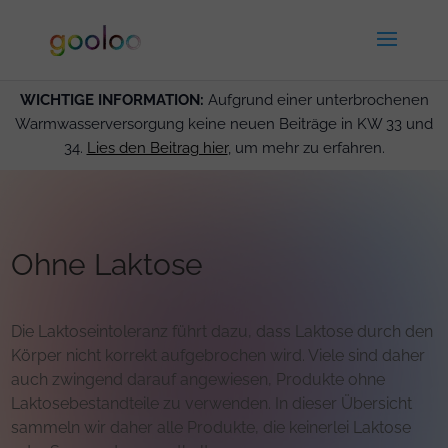
WICHTIGE INFORMATION:
Aufgrund einer unterbrochenen
Warmwasserversorgung keine neuen Beiträge in KW 33 und
34.
Lies den Beitrag hier
, um mehr zu erfahren.
Ohne Laktose
Die Laktoseintoleranz führt dazu, dass Laktose durch den
Körper nicht korrekt aufgebrochen wird. Viele sind daher
auch zwingend darauf angewiesen, Produkte ohne
Laktosebestandteile zu verwenden. In dieser Übersicht
sammeln wir daher alle Produkte, die keinerlei Laktose