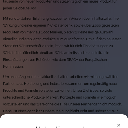
tausende von neuen Produkten und stellen täglich ein neues Produkt für
jeden Geldbeutel vor.
Mit rund 15 Jahren Erfahrung, exzellentem Wissen über Inhaltsstoffe, ihrer
Wirkung und einer eigenen
INCI-Datenbank
, sowie über 4.000 getesteten
Produkten von mehr als 1.000 Marken, bieten wir eine riesige Auswahl
aktueller und etablierter Produkte zum durchforsten. Um auf dem neuesten
Stand der Wissenschaft zu sein, lesen wir für dich Einschätzungen zu
Wirkstoffen, öffentlich abrufbare Wirksamkeitsstudien und offizielle
Einschätzungen von Behörden wie dem REACH der Europäischen
Kommission.
Um unser Angebot stets aktuell zu halten, arbeiten wir mit ausgewählten
Partnern aus Herstellung und Industrie zusammen, um regelmäßig neue
Produkte und Formeln vorstellen zu können. Unser Ziel ist es, so viele
unterschiedliche Produkte, Marken, Konzepte und Formeln wie möglich
vorzustellen und das wäre ohne die Hilfe unserer Partner gar nicht möglich.
Dabei ist eines ganz klar: Unsere Meinung bleibt echt und unbezahlt. Wir
haben strenge Regeln rund um unseren Umgang mit Unternehmen und
×
arbeiten immer und überall unentgeltlich. Finanziert werden wir durch