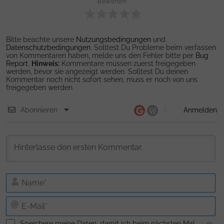
Bewerten
Bitte beachte unsere
Nutzungsbedingungen
und
Datenschutzbedingungen
. Solltest Du Probleme beim verfassen
von Kommentaren haben, melde uns den Fehler bitte per
Bug
Report
.
Hinweis:
Kommentare müssen zuerst freigegeben
werden, bevor sie angezeigt werden. Solltest Du deinen
Kommentar noch nicht sofort sehen, muss er noch von uns
freigegeben werden.
Abonnieren
Anmelden
N
E-
Ma
Speichere meine Daten, damit ich beim nächsten Mal